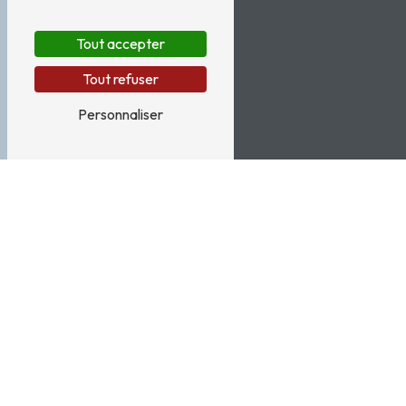
Tout accepter
Tout refuser
Personnaliser
Artiste dessinateur près de
Lyon
ARTISTE DESSINATEUR À LYON CHEZ
LEDENTELIER